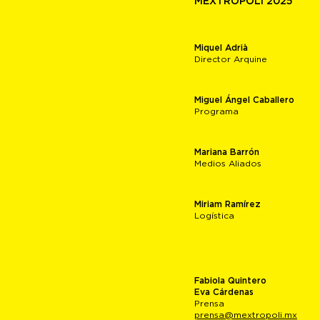
MEXTRÓPOLI 2025
Miquel Adrià
Director Arquine
Miguel Ángel Caballero
Programa
Mariana Barrón
Medios Aliados
Miriam Ramírez
Logística
Fabiola Quintero
Eva Cárdenas
Prensa
prensa@mextropoli.mx