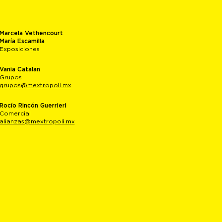
Marcela Vethencourt
María Escamilla
Exposiciones
Vania Catalan
Grupos
grupos@mextropoli.mx
Rocío Rincón Guerrieri
Comercial
alianzas@mextropoli.mx